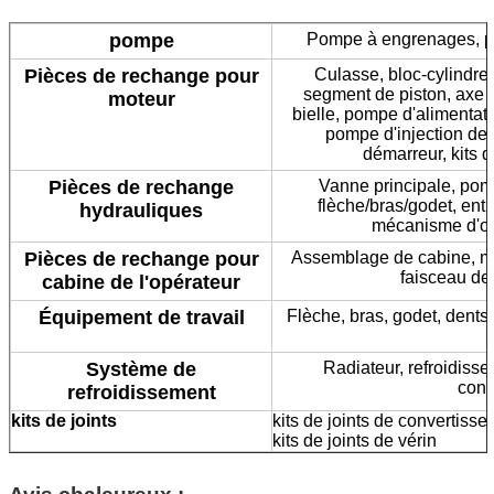
pompe
Pompe à engrenages, p
Pièces de rechange pour
Culasse, bloc-cylindre
segment de piston, axe d
moteur
bielle, pompe d'alimentati
pompe d'injection de
démarreur, kits d
Pièces de rechange
Vanne principale, pomp
flèche/bras/godet, entr
hydrauliques
mécanisme d'ori
Pièces de rechange pour
Assemblage de cabine, mon
faisceau de 
cabine de l'opérateur
Équipement de travail
Flèche, bras, godet, dents 
Système de
Radiateur, refroidisseu
cond
refroidissement
kits de joints
kits de joints de convertisse
kits de joints de vérin