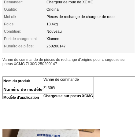
Demander:
Chargeur de roue de XCMG
Qualité:
Original
Mot clé:
Pièces de rechange de chargeur de roue
Poids:
13.4kg
Condition:
Nouveau
Port de chargement:
Xiamen
Numéro de pièce:
250200147
Vanne de commande de pièces de rechange d'origine pour chargeuse sur
pneus XCMG ZL30G 250200147
Vanne de commande
Nom du produit
ZL30G
Numéro de modèle
Chargeuse sur pneus XCMG
Modèle d'application
100% Neuf
État
1 ensemble
MOQ
Poids
13.4kg
Quantité
Original
Origine
Chine continentale