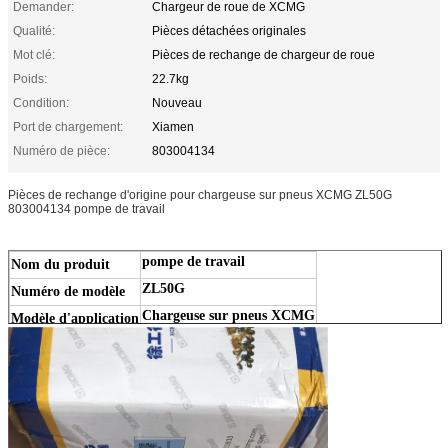
Demander:
Chargeur de roue de XCMG
Qualité:
Pièces détachées originales
Mot clé:
Pièces de rechange de chargeur de roue
Poids:
22.7kg
Condition:
Nouveau
Port de chargement:
Xiamen
Numéro de pièce:
803004134
Pièces de rechange d'origine pour chargeuse sur pneus XCMG ZL50G
803004134 pompe de travail
pompe de travail
Nom du produit
ZL50G
Numéro de modèle
Chargeuse sur pneus XCMG
Modèle d'application
100% Neuf
État
MOQ
1 ensemble
Poids
22.7kg
Quantité
Authentique
Origine
Chine continentale