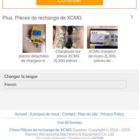
Continuer
Pièces de rechange de XCMG
Plus
ZL50G
XCMG ZL50G
Chargeuse sur
XCMG chargeur
Pièces
étachées
pièces détachées
pneus XCMG
de roues ZL30G
recha
rgeur de
de chargeur de
ZL30G pièces de
pièces de
d'origin
03013093
roues originales
rechange
rechange
chargeus
 pompe
803004104
d'origine Arbre de
originales
pneus 
ulique
pompe de
transmission
soupape de
ZL30G, pi
Changez la langue
direction
arrière
commande
rechan
252600206
250200147
transmi
French
80309
Accueil
|
A propos de nous
|
Contact
|
Plan du site
|
Privacy Policy
Vue de bureau
Chine Pièces de rechange de XCMG
Supplier. Copyright © 2016 - 2025
Xiamen Wenaoyang Machinery & Equipment Co.,Ltd.
All rights reserved. Developed by
ECER