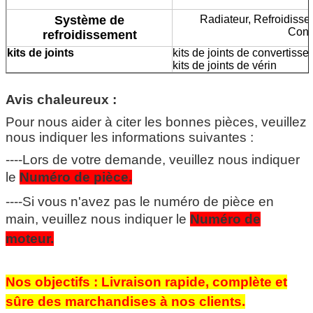
Système de
Radiateur, Refroidisseu
Cond
refroidissement
kits de joints
kits de joints de convertisse
kits de joints de vérin
Avis chaleureux :
Pour nous aider à citer les bonnes pièces, veuillez
nous indiquer les informations suivantes :
----Lors de votre demande, veuillez nous indiquer
le
Numéro de pièce.
----Si vous n'avez pas le numéro de pièce en
main, veuillez nous indiquer le
Numéro de
moteur.
Nos objectifs : Livraison rapide, complète et
sûre des marchandises à nos clients.