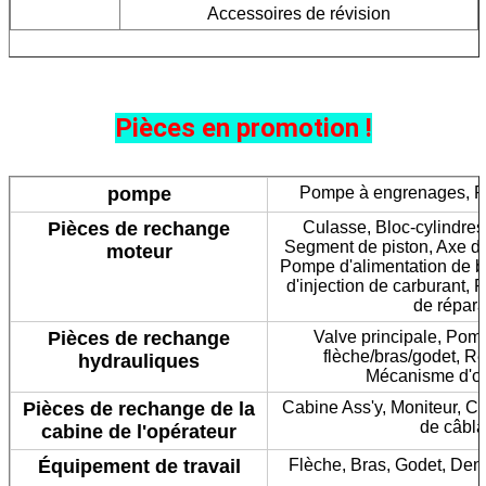
Accessoires de révision
Pièces en promotion !
pompe
Pompe à engrenages, P
Pièces de rechange
Culasse, Bloc-cylindre
Segment de piston, Axe de p
moteur
Pompe d'alimentation de b
d'injection de carburant,
de répara
Pièces de rechange
Valve principale, Pomp
flèche/bras/godet, Ré
hydrauliques
Mécanisme d'ori
Pièces de rechange de la
Cabine Ass'y, Moniteur, Co
de câbla
cabine de l'opérateur
Équipement de travail
Flèche, Bras, Godet, Dent