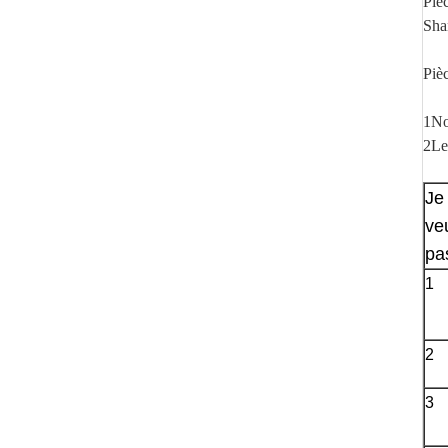
Piè
Sha
Piè
1No
2Le 
Je 
veu
pa
1
2
3