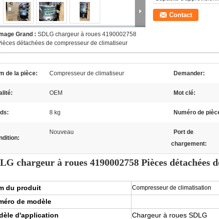
Contact
Image Grand :
SDLG chargeur à roues 4190002758
ièces détachées de compresseur de climatiseur
 de la pièce:
Compresseur de climatiseur
Demander:
lité:
OEM
Mot clé:
ds:
8 kg
Numéro de pièc
Nouveau
Port de
dition:
chargement:
LG chargeur à roues 4190002758 Pièces détachées d
 du produit
Compresseur de climatisation
méro de modèle
èle d'application
Chargeur à roues SDLG