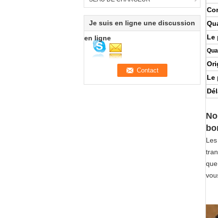
Con
Je suis en ligne une discussion
Qua
Le 
en ligne
Qua
Ori
Le 
Dél
No
bo
Les
tra
que
vou