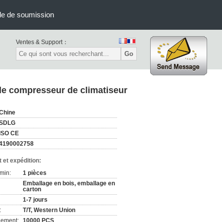
e de soumission
Ventes & Support：
Go
e compresseur de climatiseur
Chine
SDLG
ISO CE
4190002758
 et expédition:
min:
1 pièces
Emballage en bois, emballage en
carton
1-7 jours
:
T/T, Western Union
nement:
10000 PCS