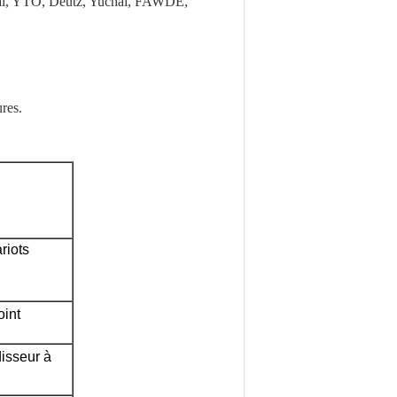
hai, YTO, Deutz, Yuchai, FAWDE,
res.
iots 
oint
disseur à 