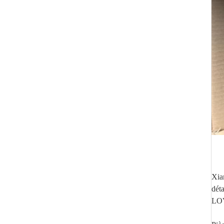
Xia
dét
LOV