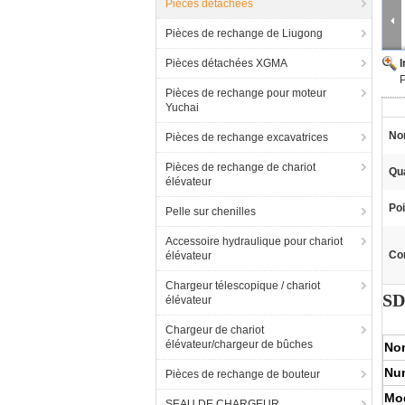
Pièces détachées
Pièces de rechange de Liugong
Pièces détachées XGMA
P
Pièces de rechange pour moteur
Yuchai
Nom
Pièces de rechange excavatrices
Pièces de rechange de chariot
Qua
élévateur
Poi
Pelle sur chenilles
Accessoire hydraulique pour chariot
Con
élévateur
Chargeur télescopique / chariot
SD
élévateur
Chargeur de chariot
élévateur/chargeur de bûches
Nom
Nu
Pièces de rechange de bouteur
Mod
SEAU DE CHARGEUR