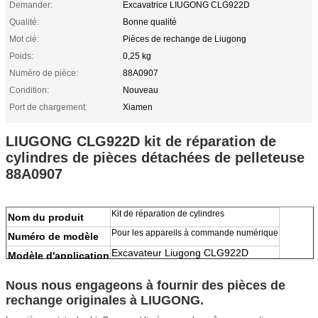
Demander:
Excavatrice LIUGONG CLG922D
Qualité:
Bonne qualité
Mot clé:
Pièces de rechange de Liugong
Poids:
0,25 kg
Numéro de pièce:
88A0907
Condition:
Nouveau
Port de chargement:
Xiamen
LIUGONG CLG922D kit de réparation de
cylindres de pièces détachées de pelleteuse
88A0907
Kit de réparation de cylindres
Nom du produit
Pour les appareils à commande numérique
Numéro de modèle
Excavateur Liugong CLG922D
Modèle d'application
100% neuf
Condition
Nous nous engageons à fournir des pièces de
Nombre de pièces
1 pièces
rechange originales à LIUGONG.
Le poids
0.25kg