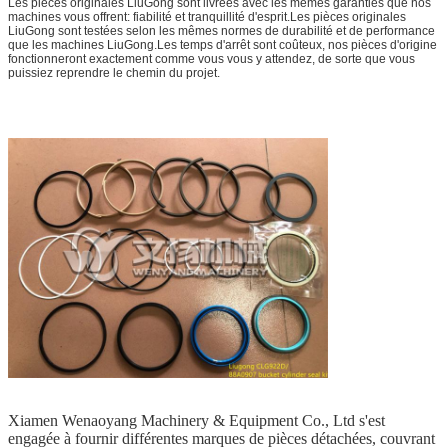
Les pièces originales LiuGong sont livrées avec les mêmes garanties que nos
Quantité
de bonne qualité
machines vous offrent: fiabilité et tranquillité d'esprit.Les pièces originales
Origine
Chine continentale
LiuGong sont testées selon les mêmes normes de durabilité et de performance
que les machines LiuGong.Les temps d'arrêt sont coûteux, nos pièces d'origine
Le paquet
Casse en bois ou en carton
fonctionneront exactement comme vous vous y attendez, de sorte que vous
puissiez reprendre le chemin du projet.
Délai de livraison
Dans les 2 à 5 jours
Xiamen Wenaoyang Machinery & Equipment Co., Ltd s'est
engagée à fournir différentes marques de pièces détachées, couvrant