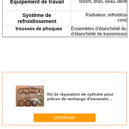
Équipement de travail
Boom, bras, seau, dents 
Système de
Radiateur, refroidisse
conde
refroidissement
trousses de phoques
Ensembles d'étanchéité du 
d'étanchéité de transmissio
Kit de réparation de cylindre pour
pièces de rechange d'excavatrice
LIUGONG CLG922D 88A0907
Continuer