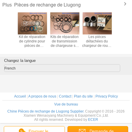
Pièces de rechange de Liugong
Plus
éparation
Kit de réparation
Kits de réparation
Les pièces
Ensemble 
dre pour
de cylindre pour
de transmission
détachées du
libre
es de
pièces de
de chargeuse sur
chargeur de roues
chargeus
ange
rechange
pneus d'origine
LIUGONG
pneus L
vatrice
d'excavatrice
LIUGONG
50A0009
CLG8
GONG
LIUGONG
SP103882
52C0396T
Changez la langue
922D
CLG922D
0907
88A0905
French
Accueil
|
A propos de nous
|
Contact
|
Plan du site
|
Privacy Policy
Vue de bureau
Chine Pièces de rechange de Liugong Supplier.
Copyright © 2016 - 2026
Xiamen Wenaoyang Machinery & Equipment Co.,Ltd.
All rights reserved. Developed by
ECER
Envoyer le
Demande de