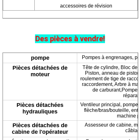
accessoires de révision
Des pièces à vendre!
pompe
Pompes à engrenages, po
Pièces détachées de
Tête de cylindre, Bloc de
Piston, anneau de piston,
moteur
roulement de tige de racco
raccordement, Arbre à man
de carburant,Pompes
réparat
Pièces détachées
Ventileur principal, pompe 
flèche/bras/bouteille, en
hydrauliques
machine pi
Pièces détachées de
Assesseur de cabine, moni
câblag
cabine de l'opérateur