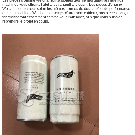
Les pièces d'origine Weichai sont assorties des mêmes garanties que nos
Origine
Chine continentale
machines vous offrent : fiabilité et tranquillité d'esprit. Les pièces d'origine
Weichai sont testées selon les mêmes normes de durabilité et de performance
Emballage
Caisse en bois ou carton
que les machines Weichai. Les temps d'arrêt sont coûteux, nos pièces d'origine
fonctionneront exactement comme vous l'attendez, afin que vous puissiez
Délai de livraison
Dans les 2-5 jours
reprendre le projet en cours.