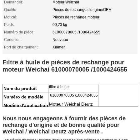
Demander:
Moteur Weichai
Qualité:
Pièces de rechange d'origine/OEM
Mot clé:
Pièces de rechange moteur
Poids:
00,73 kg
Numéro de pièce:
61000070005 /1000424655
Condition:
Nouveau
Port de chargement:
Xiamen
Filtre à huile de pièces de rechange pour
moteur Weichai 61000070005 /1000424655
filtre à huile
Nom du produit
61000070005 /1000424655
Numéro de modèle
Moteur Weichai Deutz
Modèle d'application
100% Neuf
Condition
Nous nous engageons à fournir des pièces de
MOQ
1 pièce
rechange d'origine et de bonne qualité pour
Poids
0.73kg
Weichai / Weichai Deutz après-vente .
Quantité
Authentique