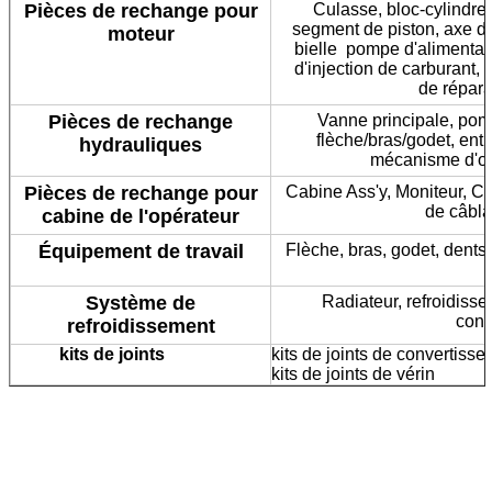
Pièces de rechange pour
Culasse, bloc-cylindre
segment de piston, axe de p
moteur
bielle pompe d'alimentat
d'injection de carburant,
de répara
Pièces de rechange
Vanne principale, pomp
flèche/bras/godet, entr
hydrauliques
mécanisme d'ori
Pièces de rechange pour
Cabine Ass'y, Moniteur, Co
de câbla
cabine de l'opérateur
Équipement de travail
Flèche, bras, godet, dents 
Système de
Radiateur, refroidisseu
cond
refroidissement
kits de joints
kits de joints de convertisse
kits de joints de vérin