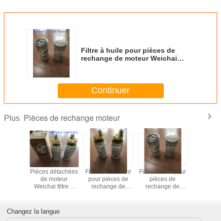
Filtre à huile pour pièces de
rechange de moteur Weichai
61000070005 / 1000424655
Continuer
Pièces de rechange moteur
Plus
étachées
Pièces détachées
Filtre à carburant
Filtre à huile pour
L'assemb
oteur
de moteur
pour pièces de
pièces de
la tête de 
filtre à
Weichai filtre à
rechange de
rechange de
du mo
urant
carburant
moteur Weichai
moteur Weichai
Weichai
47498
1000495963
1000424916,
61000070005 /
15040
 en Chine
fabriqué en Chine
bonne qualité
1000424655
CABEÇ
Changez la langue
DEU