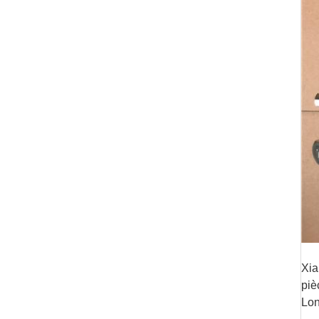
Xia
piè
Lon