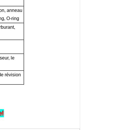
on, anneau 
ng, O-ring
burant, 
eur, le 
e révision
e!