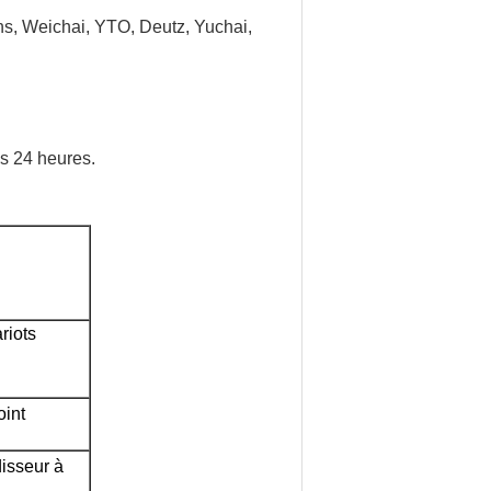
s, Weichai, YTO, Deutz, Yuchai,
es 24 heures.
iots 
oint
disseur à 