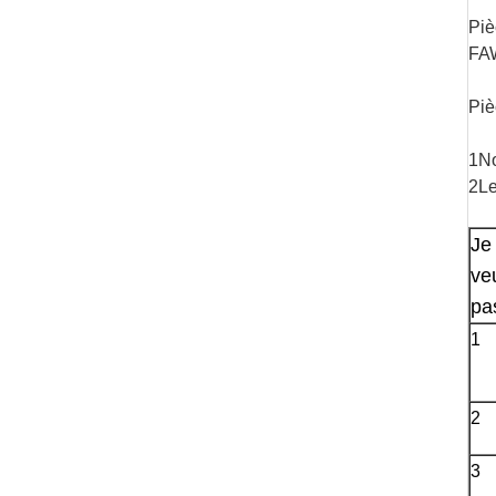
Piè
FAW
Piè
1No
2Le
Je 
veu
pa
1
2
3