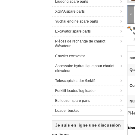
Liugong spare parts
XGMA spare parts
Yuchai engine spare parts
Excavator spare parts
W
Pièces de rechange de chariot
élévateur
Crawler excavator
nom
Accessoire hydraulique pour chariot
Qua
élévateur
Telescopic loader /forklift
Con
Forklift loader/ log loader
Bulldozer spare parts
Nu
Loader bucket
Piè
Je suis en ligne une discussion
Nom
en ligne