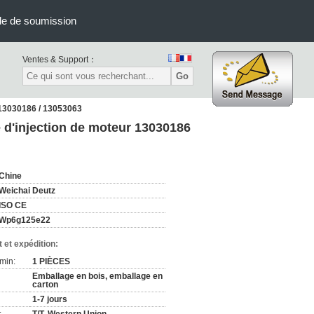
e de soumission
Ventes & Support：
Go
 13030186 / 13053063
d'injection de moteur 13030186
Chine
Weichai Deutz
ISO CE
Wp6g125e22
 et expédition:
min:
1 PIÈCES
Emballage en bois, emballage en
carton
1-7 jours