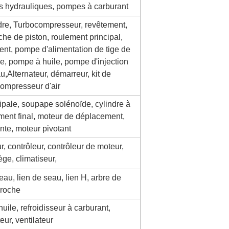
hydrauliques, pompes à carburant
ndre, Turbocompresseur, revêtement,
che de piston, roulement principal,
ent, pompe d'alimentation de tige de
e, pompe à huile, pompe d'injection
u,
Alternateur, démarreur, kit de
compresseur d'air
cipale, soupape solénoïde, cylindre à
ement final, moteur de déplacement,
nte, moteur pivotant
, contrôleur, contrôleur de moteur,
ège, climatiseur,
au, lien de seau, lien H, arbre de
roche
huile, refroidisseur à carburant,
ur, ventilateur