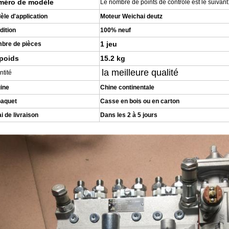
méro de modèle
Le nombre de points de contrôle est le suivant
èle d'application
Moteur Weichai deutz
dition
100% neuf
1 jeu
bre de pièces
poids
15.2 kg
la meilleure qualité
tité
gine
Chine continentale
paquet
Casse en bois ou en carton
i de livraison
Dans les 2 à 5 jours