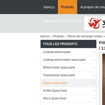
Aperçu
Produits
A propos de no
Nouvelles de l'entreprise
Aperçu
Produits
Pièces de rechange moteur
Pi
TOUS LES PRODUITS
/ 
Lonking wheel loader
Lonking wheel loader spare parts
Wheel loader spare parts
Transmission spare parts
Engine spare parts
XCMG Spare Parts
SDLG Spare Parts