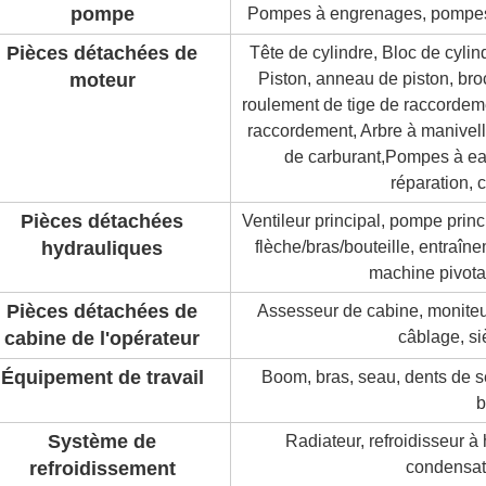
pompe
Pompes à engrenages, pompes 
Pièces détachées de
Tête de cylindre, Bloc de cyli
moteur
Piston, anneau de piston, bro
roulement de tige de raccordem
raccordement, Arbre à manivell
de carburant,Pompes à ea
réparation, 
Pièces détachées
Ventileur principal, pompe prin
hydrauliques
flèche/bras/bouteille, entraîn
machine pivota
Pièces détachées de
Assesseur de cabine, moniteur
cabine de l'opérateur
câblage, si
Équipement de travail
Boom, bras, seau, dents de se
b
Système de
Radiateur, refroidisseur à 
refroidissement
condensate