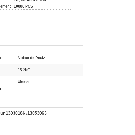
:
T/T, Western Union
nement:
10000 PCS
:
Moteur de Deutz
15.2KG
Xiamen
t:
eur 13030186 /13053063