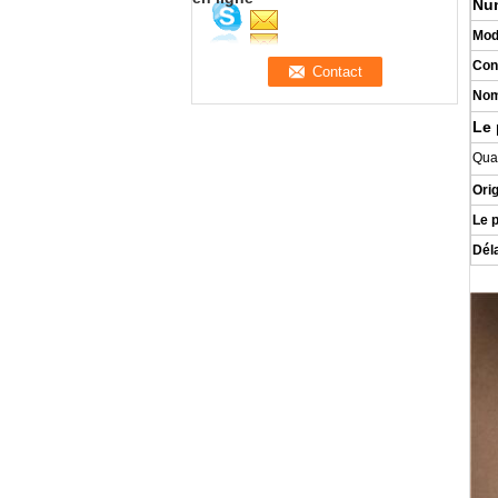
Nu
Mod
Con
Nom
Le 
Quan
Ori
Le 
Déla