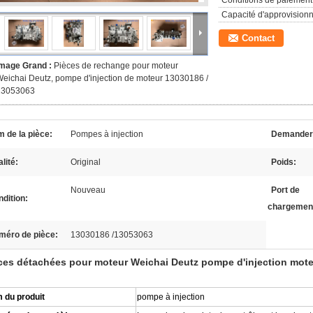
Conditions de paiement
Capacité d'approvision
Contact
Image Grand :
Pièces de rechange pour moteur
eichai Deutz, pompe d'injection de moteur 13030186 /
13053063
 de la pièce:
Pompes à injection
Demander
lité:
Original
Poids:
Nouveau
Port de
dition:
chargemen
méro de pièce:
13030186 /13053063
ces détachées pour moteur Weichai Deutz pompe d'injection mot
 du produit
pompe à injection