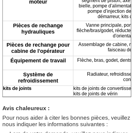
segment de piston, axe d
moteur
bielle, pompe d'alimentati
pompe d'injection de
démarreur, kits d
Pièces de rechange
Vanne principale, pomp
flèche/bras/godet, réducteu
hydrauliques
d'orientat
Pièces de rechange pour
Assemblage de cabine, mon
faisceau de 
cabine de l'opérateur
Équipement de travail
Flèche, bras, godet, dents 
Système de
Radiateur, refroidisseu
cond
refroidissement
kits de joints
kits de joints de convertisse
kits de joints de vérin
Avis chaleureux :
Pour nous aider à citer les bonnes pièces, veuillez
nous indiquer les informations suivantes :