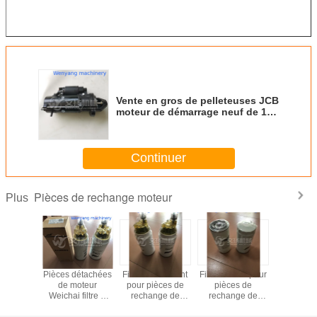
Vente en gros de pelleteuses JCB
moteur de démarrage neuf de 12
V 320/09452 fabriqué en Chine
Continuer
Pièces de rechange moteur
Plus
étachées
Pièces détachées
Filtre à carburant
Filtre à huile pour
L'assemb
oteur
de moteur
pour pièces de
pièces de
la tête de 
filtre à
Weichai filtre à
rechange de
rechange de
du mo
urant
carburant
moteur Weichai
moteur Weichai
Weichai
47498
1000495963
1000424916,
61000070005 /
15040