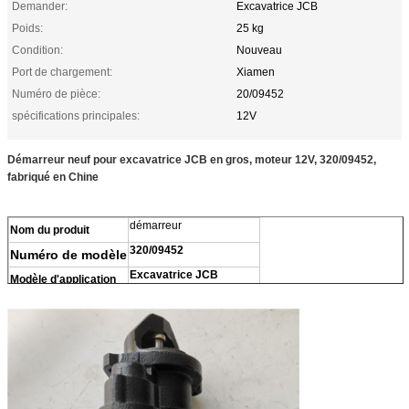
Demander:
Excavatrice JCB
Poids:
25 kg
Condition:
Nouveau
Port de chargement:
Xiamen
Numéro de pièce:
20/09452
spécifications principales:
12V
Démarreur neuf pour excavatrice JCB en gros, moteur 12V, 320/09452,
fabriqué en Chine
démarreur
Nom du produit
320/09452
Numéro de modèle
Excavatrice JCB
Modèle d'application
100% Neuf
État
1 ensemble
MOQ
Poids
25kg
Quantité
meilleure qualité
Origine
Chine continentale