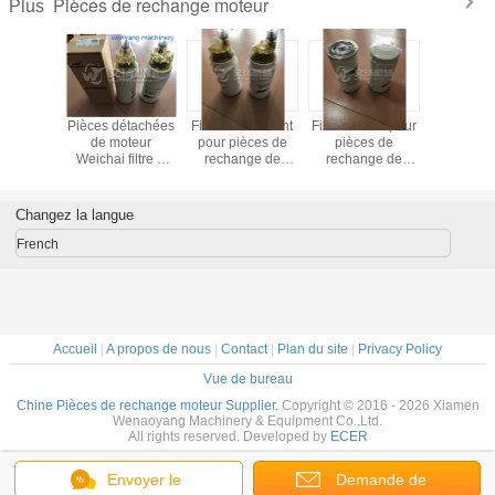
Pièces de rechange moteur
Plus
étachées
Pièces détachées
Filtre à carburant
Filtre à huile pour
L'assemb
oteur
de moteur
pour pièces de
pièces de
la tête de 
filtre à
Weichai filtre à
rechange de
rechange de
du mo
urant
carburant
moteur Weichai
moteur Weichai
Weichai
47498
1000495963
1000424916,
61000070005 /
15040
 en Chine
fabriqué en Chine
bonne qualité
1000424655
CABEÇ
Changez la langue
DEU
French
Accueil
|
A propos de nous
|
Contact
|
Plan du site
|
Privacy Policy
Vue de bureau
Chine Pièces de rechange moteur Supplier.
Copyright © 2016 - 2026 Xiamen
Wenaoyang Machinery & Equipment Co.,Ltd.
All rights reserved. Developed by
ECER
Envoyer le
Demande de