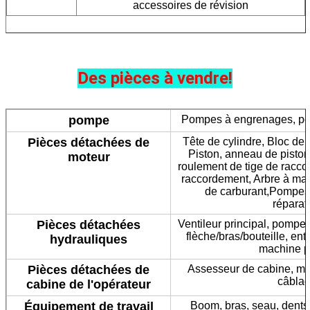
accessoires de révision
Des pièces à vendre!
pompe
Pompes à engrenages, po
Pièces détachées de
Tête de cylindre, Bloc de
Piston, anneau de piston,
moteur
roulement de tige de racco
raccordement, Arbre à man
de carburant,Pompes
réparat
Pièces détachées
Ventileur principal, pompe 
flèche/bras/bouteille, en
hydrauliques
machine pi
Pièces détachées de
Assesseur de cabine, moni
câblag
cabine de l'opérateur
Équipement de travail
Boom, bras, seau, dents 