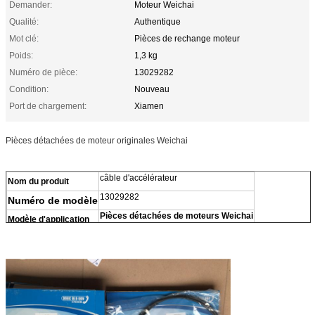
Demander:
Moteur Weichai
Qualité:
Authentique
Mot clé:
Pièces de rechange moteur
Poids:
1,3 kg
Numéro de pièce:
13029282
Condition:
Nouveau
Port de chargement:
Xiamen
Pièces détachées de moteur originales Weichai
câble d'accélérateur
Nom du produit
13029282
Numéro de modèle
Pièces détachées de moteurs Weichai
Modèle d'application
100% neuf
Condition
1 pièces
Nombre de pièces
Le poids
10,3 kg
Quantité
Elle est authentique.
Origine
Chine continentale