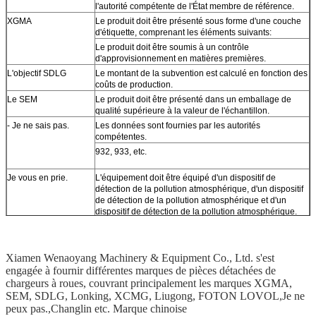
l'autorité compétente de l'État membre de référence.
XGMA
Le produit doit être présenté sous forme d'une couche
d'étiquette, comprenant les éléments suivants:
Le produit doit être soumis à un contrôle
d'approvisionnement en matières premières.
L'objectif SDLG
Le montant de la subvention est calculé en fonction des
coûts de production.
Le SEM
Le produit doit être présenté dans un emballage de
qualité supérieure à la valeur de l'échantillon.
- Je ne sais pas.
Les données sont fournies par les autorités
compétentes.
932, 933, etc.
Je vous en prie.
L'équipement doit être équipé d'un dispositif de
détection de la pollution atmosphérique, d'un dispositif
de détection de la pollution atmosphérique et d'un
dispositif de détection de la pollution atmosphérique.
Les produits de base doivent être soumis à un contrôle
de conformité.
Je ne peux pas.
Le nombre d'émissions de CO2 est calculé en fonction
Xiamen Wenaoyang Machinery & Equipment Co., Ltd. s'est
de la fréquence d'émission.
engagée à fournir différentes marques de pièces détachées de
chargeurs à roues, couvrant principalement les marques XGMA,
SEM, SDLG, Lonking, XCMG, Liugong, FOTON LOVOL,Je ne
peux pas.,Changlin etc. Marque chinoise