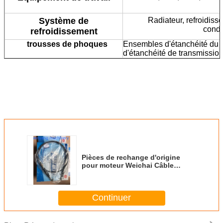
Système de
Radiateur, refroidisse
conde
refroidissement
trousses de phoques
Ensembles d'étanchéité du 
d'étanchéité de transmissio
Pièces de rechange d'origine
pour moteur Weichai Câble
d'accélérateur 13029282 Câble
d'accélérateur
Continuer