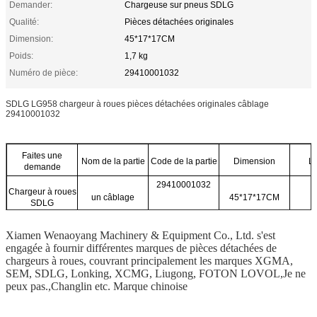
Demander:
Chargeuse sur pneus SDLG
Qualité:
Pièces détachées originales
Dimension:
45*17*17CM
Poids:
1,7 kg
Numéro de pièce:
29410001032
SDLG LG958 chargeur à roues pièces détachées originales câblage
29410001032
Faites une
Nom de la partie
Code de la partie
Dimension
Le
demande
29410001032
Chargeur à roues
un câblage
45*17*17CM
1
SDLG
Xiamen Wenaoyang Machinery & Equipment Co., Ltd. s'est
engagée à fournir différentes marques de pièces détachées de
chargeurs à roues, couvrant principalement les marques XGMA,
SEM, SDLG, Lonking, XCMG, Liugong, FOTON LOVOL,Je ne
peux pas.,Changlin etc. Marque chinoise