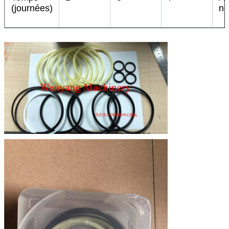
(journées)
né