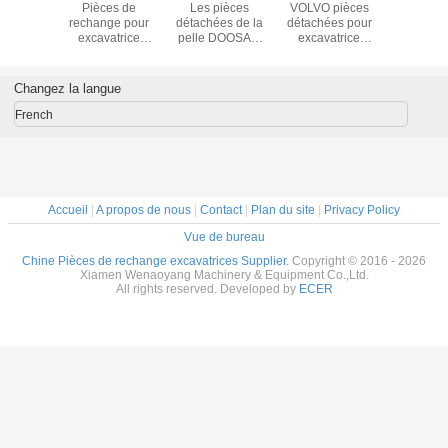
 R335LC-
Pièces de
Les pièces
VOLVO pièces
Actuat
èces
rechange pour
détachées de la
détachées pour
d'accélé
ées de
excavatrice
pelle DOOSAN
excavatrice
pour exca
awasaki
Sunward
DX345 de la
EC360BLC
Hyundai
mpe
SWE360LC
pompe principale
pompe
300LC-9S
ulique
Pompe
Kawasaki
hydraulique
32380
Changez la langue
T-9C69-
hydraulique
K3V180DTP
Kawasaki
7T
Kawasaki
K3V180DTP-9N
French
K3V180DT-9N29
Accueil
|
A propos de nous
|
Contact
|
Plan du site
|
Privacy Policy
Vue de bureau
Chine Pièces de rechange excavatrices Supplier.
Copyright © 2016 - 2026
Xiamen Wenaoyang Machinery & Equipment Co.,Ltd.
All rights reserved. Developed by
ECER