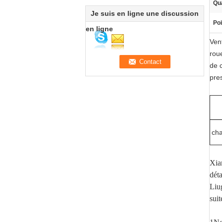
Qua
Je suis en ligne une discussion
Poi
en ligne
Ven
rou
de 
pre
cha
Xia
dét
Liu
suit