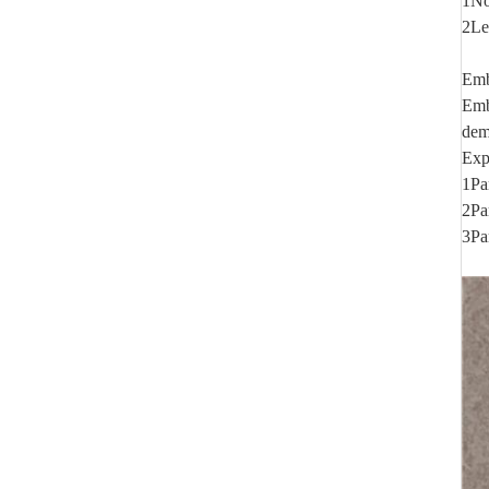
1No
2Le 
Emb
Emb
dem
Exp
1Pa
2Par
3Pa