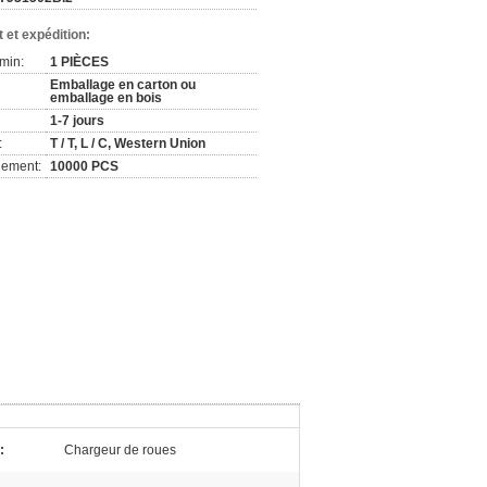
 et expédition:
min:
1 PIÈCES
Emballage en carton ou
emballage en bois
1-7 jours
:
T / T, L / C, Western Union
nement:
10000 PCS
:
Chargeur de roues