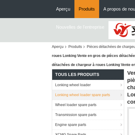
Aperçu
Produits
A propos de no
Nouvelles de l'entreprise
Aperçu
Produits
Pièces détachées de chargeu
roues Lonking Vente en gros de pièces détachée
détachées de chargeur à roues Lonking Vente e
Ve
TOUS LES PRODUITS
pi
Lonking wheel loader
ch
Lo
Lonking wheel loader spare parts
co
Wheel loader spare parts
Transmission spare parts
Engine spare parts
XCMG Spare Parts