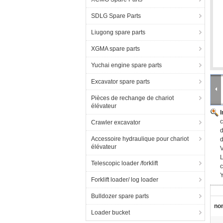
SDLG Spare Parts
Liugong spare parts
XGMA spare parts
Yuchai engine spare parts
Excavator spare parts
Pièces de rechange de chariot
élévateur
c
Crawler excavator
d
Accessoire hydraulique pour chariot
d
élévateur
V
L
Telescopic loader /forklift
c
Forklift loader/ log loader
Bulldozer spare parts
nom
Loader bucket