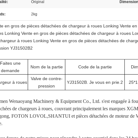
lité:
Original
Dimension
ds:
2kg
te en gros de pièces détachées de chargeur à roues Lonking Vente en
es Lonking Vente en gros de pièces détachées de chargeur à roues Lo
chargeur à roues Lonking Vente en gros de pièces détachées de charge
ssion YJ31502B2
Faites une
Nom de la partie
Code de la partie
Dim
demande
Valve de contre-
rgeur à roues
YJ31502B. Je vous en prie.2
25*1
pression
men Wenaoyang Machinery & Equipment Co., Ltd. s'est engagée à fourn
achées de chargeurs à roues, couvrant principalement les marque
gong, FOTON LOVOL,SHANTUI et pièces détachées de moteur de Wei
e.