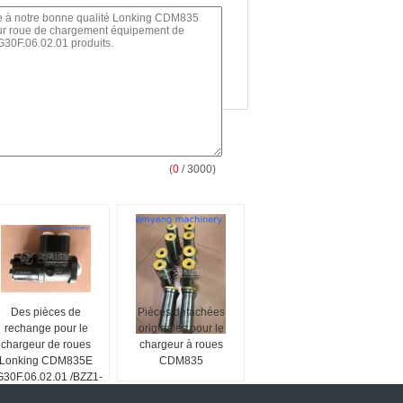
(
0
/ 3000)
Des pièces de
Pièces détachées
rechange pour le
originales pour le
chargeur de roues
chargeur à roues
Lonking CDM835E
CDM835
30F.06.02.01 /BZZ1-
E400 Système de