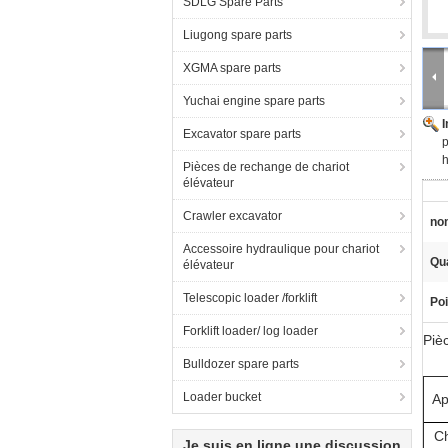
SDLG Spare Parts
Liugong spare parts
XGMA spare parts
Yuchai engine spare parts
Excavator spare parts
p
h
Pièces de rechange de chariot
élévateur
Crawler excavator
nom
Accessoire hydraulique pour chariot
Qua
élévateur
Telescopic loader /forklift
Poi
Forklift loader/ log loader
Piè
Bulldozer spare parts
Loader bucket
Ap
Ch
Je suis en ligne une discussion