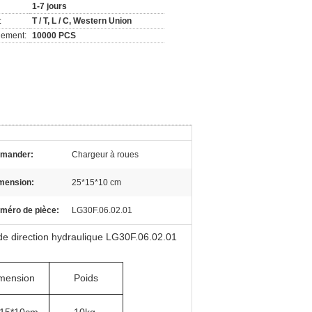
1-7 jours
:
T / T, L / C, Western Union
nement:
10000 PCS
mander:
Chargeur à roues
mension:
25*15*10 cm
méro de pièce:
LG30F.06.02.01
e direction hydraulique LG30F.06.02.01
mension
Poids