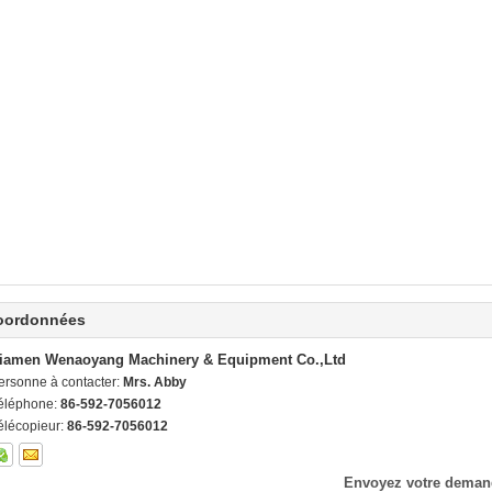
oordonnées
iamen Wenaoyang Machinery & Equipment Co.,Ltd
ersonne à contacter:
Mrs. Abby
éléphone:
86-592-7056012
élécopieur:
86-592-7056012
Envoyez votre deman