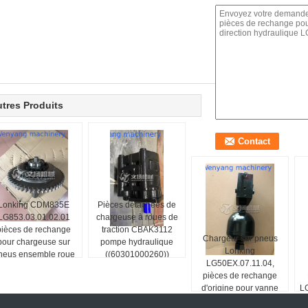
tres Produits
Lonking CDM835E
Pièces détachées de
LG853.03.01.02.01
chargeuse à roues de
pièces de rechange
traction CBAK3112
Chargeur sur pneus
pour chargeuse sur
pompe hydraulique
Lonking
neus ensemble roue
((60301000260))
LG50EX.07.11.04,
libre
pièces de rechange
d'origine pour vanne
LG
d'alimentation d'huile