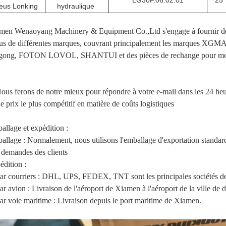
LG30F.06.02.01
25
eus Lonking
hydraulique
men Wenaoyang Machinery & Equipment Co.,Ltd s'engage à fournir des
us de différentes marques, couvrant principalement les marques 
gong, FOTON LOVOL, SHANTUI et des pièces de rechange pour mot
Nous ferons de notre mieux pour répondre à votre e-mail dans les 24 he
e prix le plus compétitif en matière de coûts logistiques
allage et expédition :
allage : Normalement, nous utilisons l'emballage d'exportation standa
 demandes des clients
édition :
Par courriers : DHL, UPS, FEDEX, TNT sont les principales sociétés de
ar avion : Livraison de l'aéroport de Xiamen à l'aéroport de la ville de d
Par voie maritime : Livraison depuis le port maritime de Xiamen.