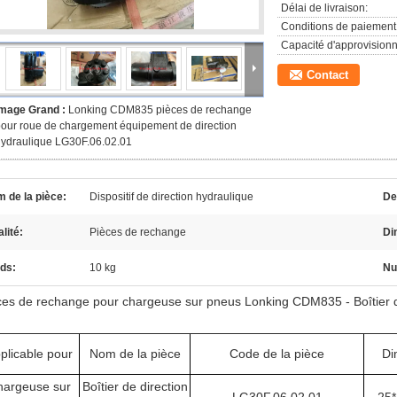
Délai de livraison:
Conditions de paiement
Capacité d'approvision
Contact
Image Grand :
Lonking CDM835 pièces de rechange
our roue de chargement équipement de direction
ydraulique LG30F.06.02.01
 de la pièce:
Dispositif de direction hydraulique
De
lité:
Pièces de rechange
Di
ds:
10 kg
Nu
ces de rechange pour chargeuse sur pneus Lonking CDM835 - Boîtier d
plicable pour
Nom de la pièce
Code de la pièce
Di
argeuse sur
Boîtier de direction