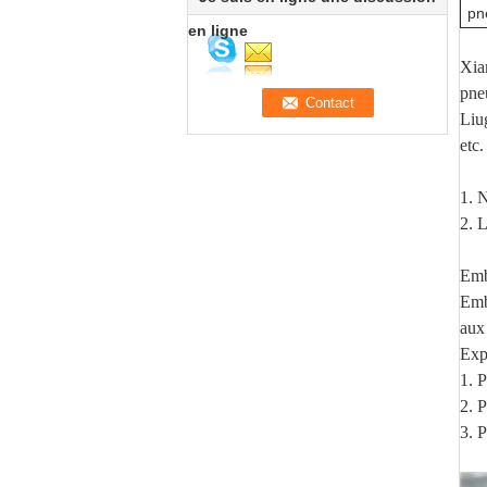
pn
en ligne
Xia
pne
Liu
etc.
1. 
2. L
Emb
Emb
aux
Exp
1. 
2. P
3. 