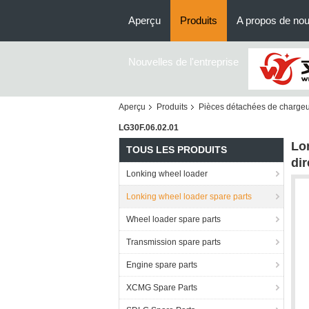
Aperçu
Produits
A propos de no
Nouvelles de l'entreprise
Aperçu
Produits
Pièces détachées de chargeu
LG30F.06.02.01
Lo
TOUS LES PRODUITS
di
Lonking wheel loader
Lonking wheel loader spare parts
Wheel loader spare parts
Transmission spare parts
Engine spare parts
XCMG Spare Parts